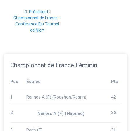
Navigation
Article
Précédent :
de
précédent
Championnat de France –
:
Conférence Est Tournoi
l’article
de Niort
Championnat de France Féminin
Pos
Équipe
Pts
1
Rennes A (F) (Roazhon/Resnn)
42
2
32
Nantes A (F) (Naoned)
3
Paris (F)
31