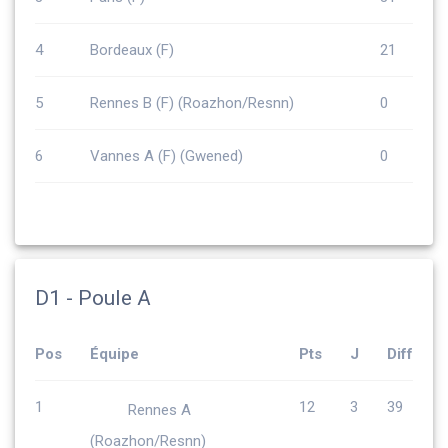
4
Bordeaux (F)
21
5
Rennes B (F) (Roazhon/Resnn)
0
6
Vannes A (F) (Gwened)
0
D1 - Poule A
Pos
Équipe
Pts
J
Diff
1
12
3
39
Rennes A
(Roazhon/Resnn)