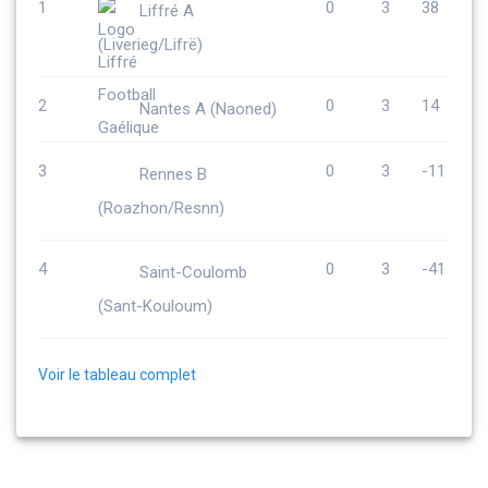
1
0
3
38
Liffré A
(Liverieg/Lifrë)
2
0
3
14
Nantes A (Naoned)
3
0
3
-11
Rennes B
(Roazhon/Resnn)
4
0
3
-41
Saint-Coulomb
(Sant-Kouloum)
Voir le tableau complet