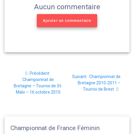
Aucun commentaire
Ajouter un commentaire
Navigation
Article
Précédent :
de
Article
Suivant :
Championnat de
précédent
Championnat de
suivant
Bretagne 2010-2011 –
:
Bretagne – Tournoi de St-
l’article
:
Tournoi de Brest
Malo – 16 octobre 2010
Championnat de France Féminin