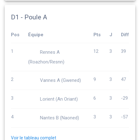
D1 - Poule A
Pos
Équipe
Pts
J
Diff
1
12
3
39
Rennes A
(Roazhon/Resnn)
2
9
3
47
Vannes A (Gwened)
3
6
3
-29
Lorient (An Oriant)
4
3
3
-57
Nantes B (Naoned)
Voir le tableau complet