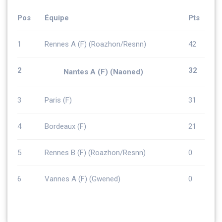
Pos
Équipe
Pts
1
Rennes A (F) (Roazhon/Resnn)
42
2
32
Nantes A (F) (Naoned)
3
Paris (F)
31
4
Bordeaux (F)
21
5
Rennes B (F) (Roazhon/Resnn)
0
6
Vannes A (F) (Gwened)
0