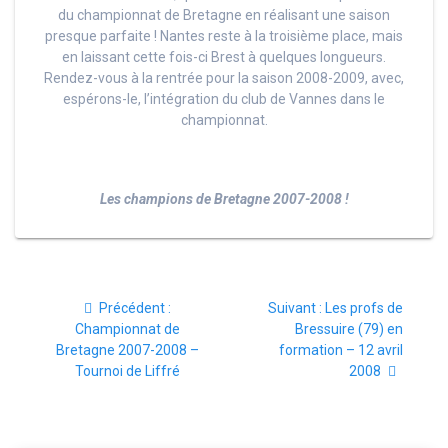
du championnat de Bretagne en réalisant une saison
presque parfaite ! Nantes reste à la troisième place, mais
en laissant cette fois-ci Brest à quelques longueurs.
Rendez-vous à la rentrée pour la saison 2008-2009, avec,
espérons-le, l’intégration du club de Vannes dans le
championnat.
Les champions de Bretagne 2007-2008 !
Navigation
Article
Article
Précédent :
Suivant :
Les profs de
de
précédent
suivant
Championnat de
Bressuire (79) en
:
:
Bretagne 2007-2008 –
formation – 12 avril
l’article
Tournoi de Liffré
2008