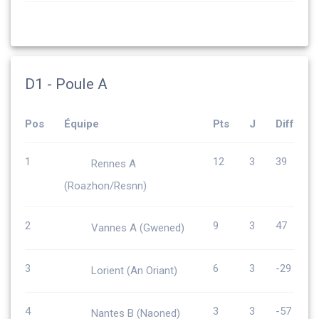
D1 - Poule A
Pos
Équipe
Pts
J
Diff
1
12
3
39
Rennes A
(Roazhon/Resnn)
2
9
3
47
Vannes A (Gwened)
3
6
3
-29
Lorient (An Oriant)
4
3
3
-57
Nantes B (Naoned)