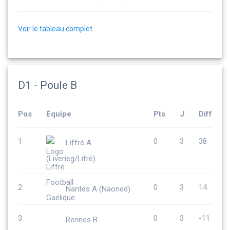
Voir le tableau complet
D1 - Poule B
Pos
Équipe
Pts
J
Diff
1
0
3
38
Liffré A
(Liverieg/Lifrë)
2
0
3
14
Nantes A (Naoned)
3
0
3
-11
Rennes B