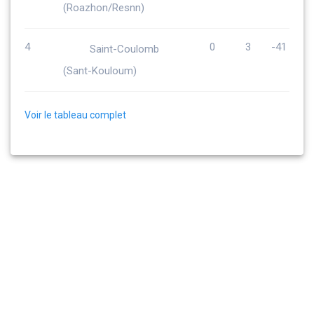
(Roazhon/Resnn)
4
0
3
-41
Saint-Coulomb
(Sant-Kouloum)
Voir le tableau complet