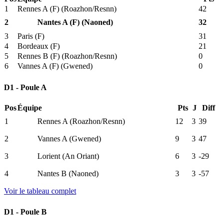
1
Rennes A (F) (Roazhon/Resnn)
42
2
Nantes A (F) (Naoned)
32
3
Paris (F)
31
4
Bordeaux (F)
21
5
Rennes B (F) (Roazhon/Resnn)
0
6
Vannes A (F) (Gwened)
0
D1 - Poule A
Pos
Équipe
Pts
J
Diff
1
Rennes A (Roazhon/Resnn)
12
3
39
2
Vannes A (Gwened)
9
3
47
3
Lorient (An Oriant)
6
3
-29
4
Nantes B (Naoned)
3
3
-57
Voir le tableau complet
D1 - Poule B