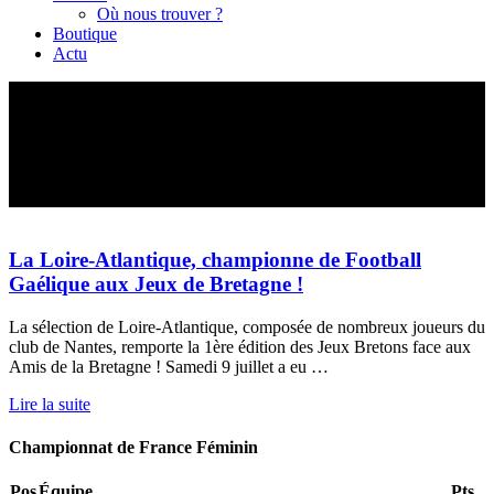
Où nous trouver ?
Boutique
Actu
Catégorie :
Jeux de Bretagne
La Loire-Atlantique, championne de Football
Gaélique aux Jeux de Bretagne !
La sélection de Loire-Atlantique, composée de nombreux joueurs du
club de Nantes, remporte la 1ère édition des Jeux Bretons face aux
Amis de la Bretagne ! Samedi 9 juillet a eu …
Lire la suite
Championnat de France Féminin
Pos
Équipe
Pts