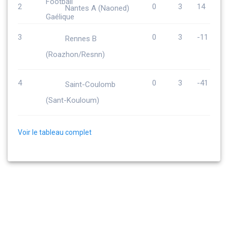
2
0
3
14
Nantes A (Naoned)
3
0
3
-11
Rennes B
(Roazhon/Resnn)
4
0
3
-41
Saint-Coulomb
(Sant-Kouloum)
Voir le tableau complet