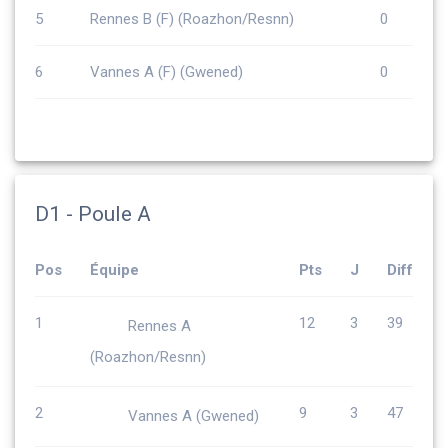
5
Rennes B (F) (Roazhon/Resnn)
0
6
Vannes A (F) (Gwened)
0
D1 - Poule A
Pos
Équipe
Pts
J
Diff
1
12
3
39
Rennes A
(Roazhon/Resnn)
2
9
3
47
Vannes A (Gwened)