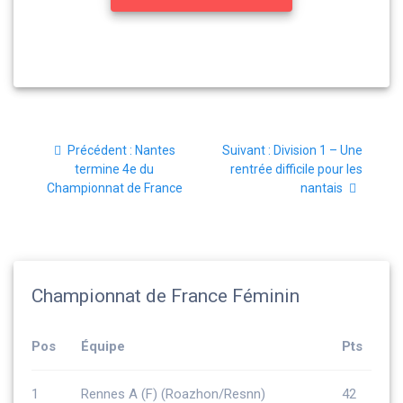
Navigation
Article
Article
Précédent :
Nantes
Suivant :
Division 1 – Une
de
précédent
suivant
termine 4e du
rentrée difficile pour les
:
:
Championnat de France
nantais
l’article
Championnat de France Féminin
Pos
Équipe
Pts
1
Rennes A (F) (Roazhon/Resnn)
42