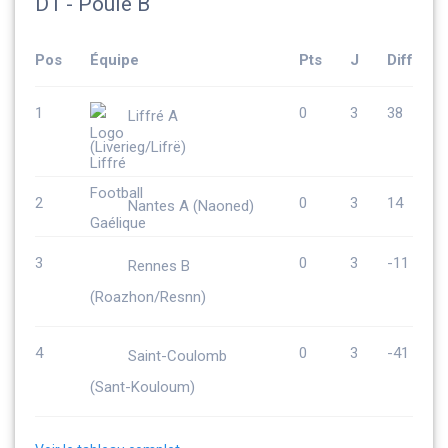
D1 - Poule B
Pos
Équipe
Pts
J
Diff
1
0
3
38
Liffré A
(Liverieg/Lifrë)
2
0
3
14
Nantes A (Naoned)
3
0
3
-11
Rennes B
(Roazhon/Resnn)
4
0
3
-41
Saint-Coulomb
(Sant-Kouloum)