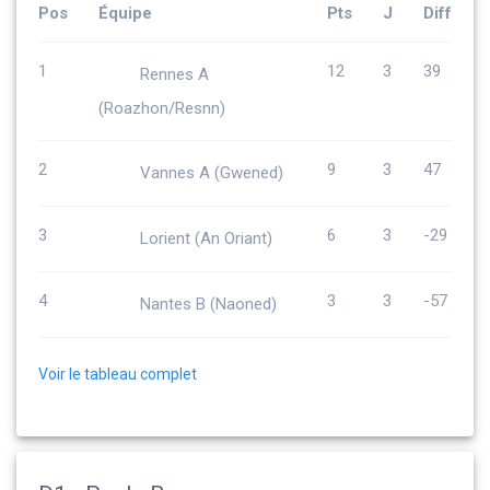
Pos
Équipe
Pts
J
Diff
1
12
3
39
Rennes A
(Roazhon/Resnn)
2
9
3
47
Vannes A (Gwened)
3
6
3
-29
Lorient (An Oriant)
4
3
3
-57
Nantes B (Naoned)
Voir le tableau complet