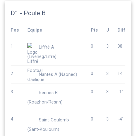
D1 - Poule B
Pos
Équipe
Pts
J
Diff
1
0
3
38
Liffré A
(Liverieg/Lifrë)
2
0
3
14
Nantes A (Naoned)
3
0
3
-11
Rennes B
(Roazhon/Resnn)
4
0
3
-41
Saint-Coulomb
(Sant-Kouloum)