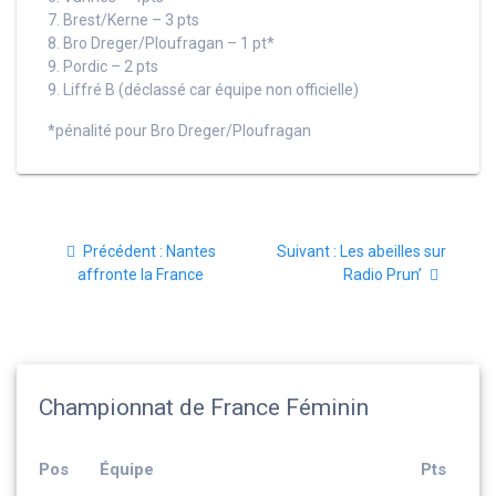
7. Brest/Kerne – 3 pts
8. Bro Dreger/Ploufragan – 1 pt*
9. Pordic – 2 pts
9. Liffré B (déclassé car équipe non officielle)
*pénalité pour Bro Dreger/Ploufragan
Navigation
Article
Article
Précédent :
Nantes
Suivant :
Les abeilles sur
de
précédent
suivant
affronte la France
Radio Prun’
:
:
l’article
Championnat de France Féminin
Pos
Équipe
Pts