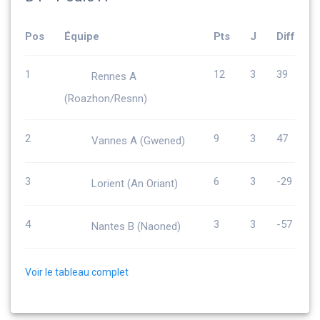
Pos
Équipe
Pts
J
Diff
1
12
3
39
Rennes A
(Roazhon/Resnn)
2
9
3
47
Vannes A (Gwened)
3
6
3
-29
Lorient (An Oriant)
4
3
3
-57
Nantes B (Naoned)
Voir le tableau complet