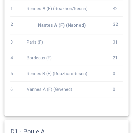
1
Rennes A (F) (Roazhon/Resnn)
42
2
32
Nantes A (F) (Naoned)
3
Paris (F)
31
4
Bordeaux (F)
21
5
Rennes B (F) (Roazhon/Resnn)
0
6
Vannes A (F) (Gwened)
0
D1 - Poule A